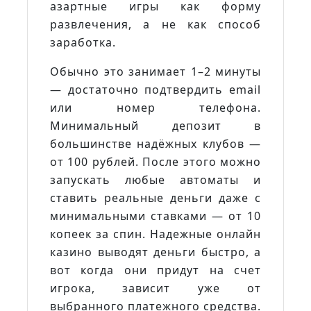
азартные игры как форму
развлечения, а не как способ
заработка.
Обычно это занимает 1–2 минуты
— достаточно подтвердить email
или номер телефона.
Минимальный депозит в
большинстве надёжных клубов —
от 100 рублей. После этого можно
запускать любые автоматы и
ставить реальные деньги даже с
минимальными ставками — от 10
копеек за спин. Надежные онлайн
казино выводят деньги быстро, а
вот когда они придут на счет
игрока, зависит уже от
выбранного платежного средства.