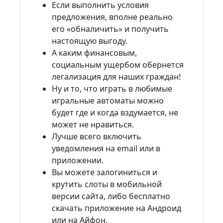
Если выполнить условия
предложения, вполне реально
его «обналичить» и получить
настоящую выгоду.
А каким финансовым,
социальным ущербом обернется
легализация для наших граждан!
Ну и то, что играть в любимые
игральные автоматы можно
будет где и когда вздумается, не
может не нравиться.
Лучше всего включить
уведомления на email или в
приложении.
Вы можете залогиниться и
крутить слоты в мобильной
версии сайта, либо бесплатно
скачать приложение на Андроид
или на Айфон.