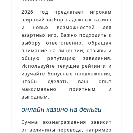
2026 год предлагает игрокам
широкий выбор надежных казино
и новых возможностей для
азартных игр. Важно подходить к
выбору ответственно, обращая
внимание на лицензии, отзывы и
общую репутацию заведения.
Используйте текущие рейтинги и
изучайте бонусные предложения,
чтобы сделать ваш опыт
максимально приятным и
выгодным.
онлайн казино на деньги
Сумма вознаграждения зависит
от величины перевода, например