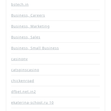
bstech.in
Business, Careers
Business, Marketing
Business, Sales
Business, Small Business
casinonv
catspinscasino
chickenroad
dfbet.net.in2
ekaterina-school.ru 10