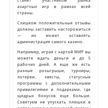
станет участником рынка
азартных игр в рамках всей
страны.
Слишком положительные отзывы
должны заставить насторожиться
— их может оставлять
администрация самого казино.
Например, играя с картой МИР вы
можете ждать деньги и до 5
рабочих дней. А еще же есть
разные розыгрыши, турниры,
лотереи, квесты, статусные
программы с дополнительными
привилегиями и подарками, где
щедрых бонусов еще больше.
Советуем не упускать плюшки в