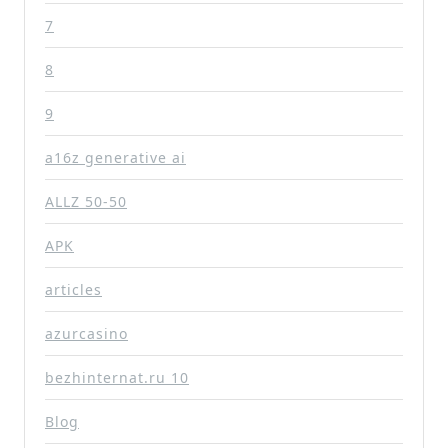
7
8
9
a16z generative ai
ALLZ 50-50
APK
articles
azurcasino
bezhinternat.ru 10
Blog