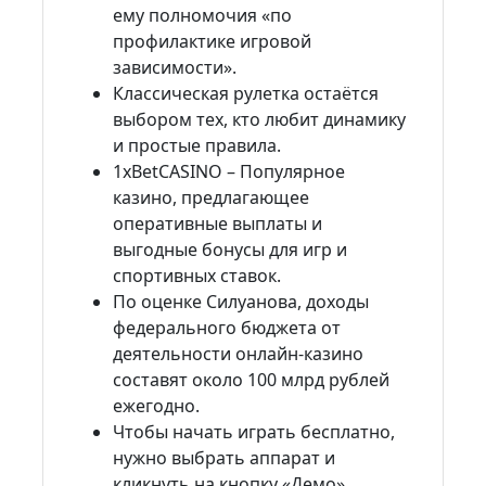
ему полномочия «по
профилактике игровой
зависимости».
Классическая рулетка остаётся
выбором тех, кто любит динамику
и простые правила.
1хBеtCASINO – Популярное
казино, предлагающее
оперативные выплаты и
выгодные бонусы для игр и
спортивных ставок.
По оценке Силуанова, доходы
федерального бюджета от
деятельности онлайн-казино
составят около 100 млрд рублей
ежегодно.
Чтобы начать играть бесплатно,
нужно выбрать аппарат и
кликнуть на кнопку «Демо».