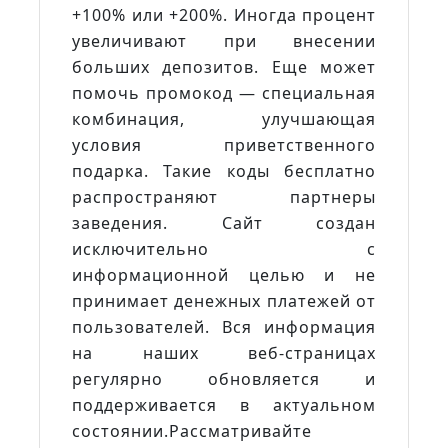
+100% или +200%. Иногда процент
увеличивают при внесении
больших депозитов. Еще может
помочь промокод — специальная
комбинация, улучшающая
условия приветственного
подарка. Такие коды бесплатно
распространяют партнеры
заведения. Сайт создан
исключительно с
информационной целью и не
принимает денежных платежей от
пользователей. Вся информация
на наших веб-страницах
регулярно обновляется и
поддерживается в актуальном
состоянии.Рассматривайте