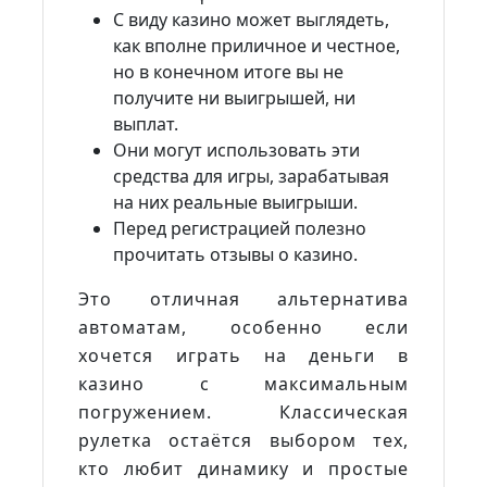
С виду казино может выглядеть,
как вполне приличное и честное,
но в конечном итоге вы не
получите ни выигрышей, ни
выплат.
Они могут использовать эти
средства для игры, зарабатывая
на них реальные выигрыши.
Перед регистрацией полезно
прочитать отзывы о казино.
Это отличная альтернатива
автоматам, особенно если
хочется играть на деньги в
казино с максимальным
погружением. Классическая
рулетка остаётся выбором тех,
кто любит динамику и простые