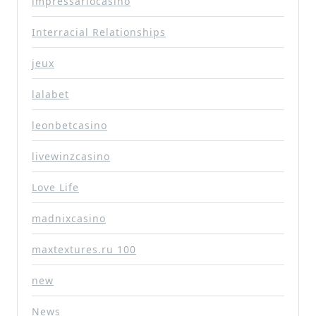
impressariocasino
Interracial Relationships
jeux
lalabet
leonbetcasino
livewinzcasino
Love Life
madnixcasino
maxtextures.ru 100
new
News