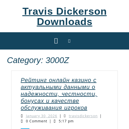
Skip
Travis Dickerson
to
content
Downloads
Open
Button
Category:
3000Z
Рейтинг онлайн казино с
актуальными данными о
надежности, честности,
бонусах и качестве
Рейтинг
обслуживания игроков
онлайн
January
travisdickerson
January 30, 2026
|
travisdickerson
|
казино
30,
0 Comment
|
5:17 pm
2026
с