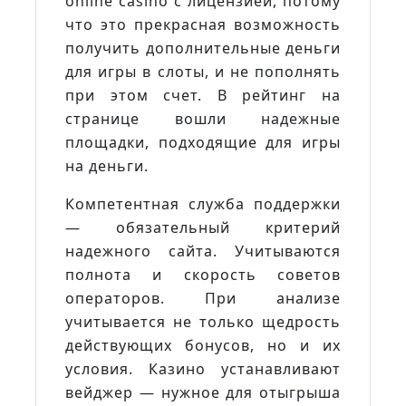
online casino с лицензией, потому
что это прекрасная возможность
получить дополнительные деньги
для игры в слоты, и не пополнять
при этом счет. В рейтинг на
странице вошли надежные
площадки, подходящие для игры
на деньги.
Компетентная служба поддержки
— обязательный критерий
надежного сайта. Учитываются
полнота и скорость советов
операторов. При анализе
учитывается не только щедрость
действующих бонусов, но и их
условия. Казино устанавливают
вейджер — нужное для отыгрыша