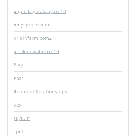
olginskaya-aksay.ru 10
onlyspinscasino
ori9infarm.com2
ortokonovalov.ru 10
Play
Post
Rebound Relationships
Sex
skyu.in
spel