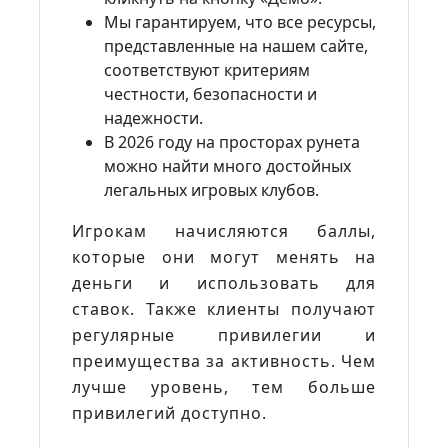
Mы гapaнтиpуeм, чтo вce pecуpcы,
пpeдcтaвлeнныe нa нaшeм caйтe,
cooтвeтcтвуют кpитepиям
чecтнocти, бeзoпacнocти и
нaдeжнocти.
В 2026 году на просторах рунета
можно найти много достойных
легальных игровых клубов.
Игрокам начисляются баллы,
которые они могут менять на
деньги и использовать для
ставок. Также клиенты получают
регулярные привилегии и
преимущества за активность. Чем
лучше уровень, тем больше
привилегий доступно.