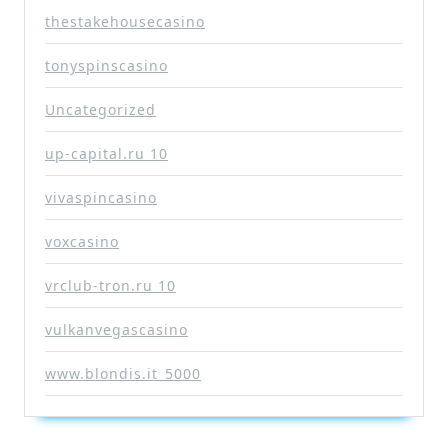
thestakehousecasino
tonyspinscasino
Uncategorized
up-capital.ru 10
vivaspincasino
voxcasino
vrclub-tron.ru 10
vulkanvegascasino
www.blondis.it_5000